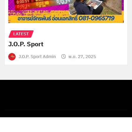
LATEST
J.O.P. Sport
J.O.P. Sport Admin
พ.ย. 27, 2025
Copyright © 2025 | Powered by
WordPress
|
News
Gadgets
by
ThemeArile