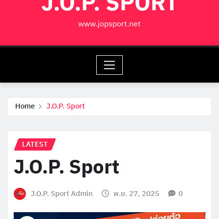
J.O.P. SPORT
www.jopsport.net
Home
J.O.P. Sport
LATEST
J.O.P. Sport
J.O.P. Sport Admin
พ.ย. 27, 2025
0