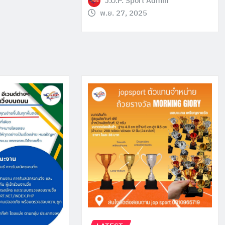
J.O.P. Sport Admin
พ.ย. 27, 2025